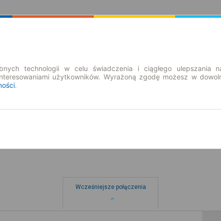
Rozkład Jazdy | Bilety
Bilety okresowe
nych technologii w celu świadczenia i ciągłego ulepszania n
interesowaniami użytkowników. Wyrażoną zgodę możesz w dowoln
ności
.
so. 8 sie.
-- : --
Wcześniejsze połączenia