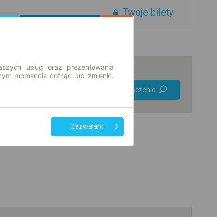
Twoje bilety
aszych usług oraz prezentowania
ym momencie cofnąć lub zmienić.
Preferuj bez
Znajdź połączenie
przesiadek
Tylko bilet online
Zezwalam