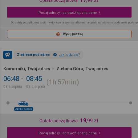
,
99
zł
Opłata początkowa
Podaj adresy i sprawdź łączną cenę
Do opłaty początkowej zostanie doliczona spersonalizowana opłata ustalana na podstawie podany
Wyślij paczkę
Z adresu pod adres
Jak to działa?
Komorniki, Twój adres
Zielona Góra, Twój adres
06:48
08:45
1h
57min
08 sierpnia
08 sierpnia
ADRES-ADRES
19
,
99
zł
Opłata początkowa
Podaj adresy i sprawdź łączną cenę