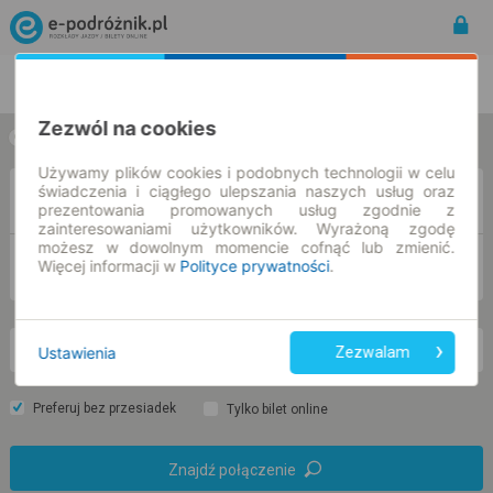
Rozkład Jazdy | Bilety
Bilety okresowe
Zezwól na cookies
w jedną stronę
w obie strony
Używamy plików cookies i podobnych technologii w celu
świadczenia i ciągłego ulepszania naszych usług oraz
Z
prezentowania promowanych usług zgodnie z
zainteresowaniami użytkowników. Wyrażoną zgodę
możesz w dowolnym momencie cofnąć lub zmienić.
DO
Więcej informacji w
Polityce prywatności
.
Ustawienia
Zezwalam
so. 8 sie.
-- : --
Preferuj bez przesiadek
Tylko bilet online
Znajdź połączenie