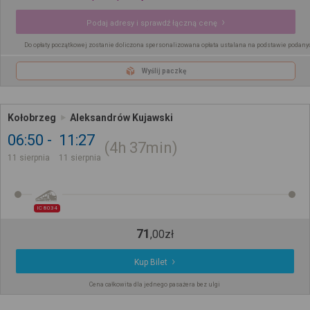
Podaj adresy i sprawdź łączną cenę
Do opłaty początkowej zostanie doliczona spersonalizowana opłata ustalana na podstawie podany
Wyślij paczkę
Kołobrzeg
Aleksandrów Kujawski
06:50
11:27
4h
37min
11 sierpnia
11 sierpnia
IC 8034
71
,
00
zł
Kup Bilet
Cena całkowita dla jednego pasażera bez ulgi