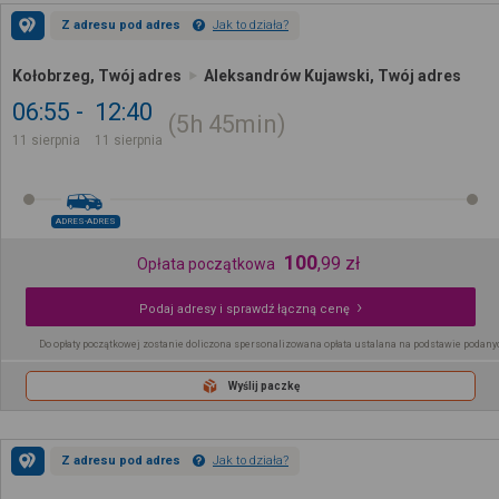
Z adresu pod adres
Jak to działa?
Kołobrzeg, Twój adres
Aleksandrów Kujawski, Twój adres
06:55
12:40
5h
45min
11 sierpnia
11 sierpnia
ADRES-ADRES
100
,
99
zł
Opłata początkowa
Podaj adresy i sprawdź łączną cenę
Do opłaty początkowej zostanie doliczona spersonalizowana opłata ustalana na podstawie podany
Wyślij paczkę
Z adresu pod adres
Jak to działa?