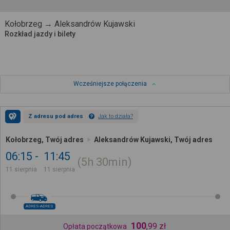
Kołobrzeg → Aleksandrów Kujawski
Rozkład jazdy i bilety
Wcześniejsze połączenia
Z adresu pod adres
Jak to działa?
Kołobrzeg, Twój adres
Aleksandrów Kujawski, Twój adres
06:15
11:45
5h
30min
11 sierpnia
11 sierpnia
ADRES-ADRES
100
,
99
zł
Opłata początkowa