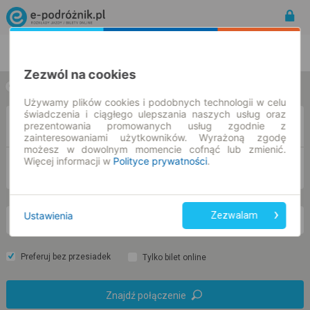
Rozkład Jazdy | Bilety
Bilety okresowe
Zezwól na cookies
w jedną stronę
w obie strony
Używamy plików cookies i podobnych technologii w celu
świadczenia i ciągłego ulepszania naszych usług oraz
Z
prezentowania promowanych usług zgodnie z
zainteresowaniami użytkowników. Wyrażoną zgodę
możesz w dowolnym momencie cofnąć lub zmienić.
Więcej informacji w
Polityce prywatności
.
DO
Ustawienia
Zezwalam
wt. 11 sie.
-- : --
Preferuj bez przesiadek
Tylko bilet online
Znajdź połączenie