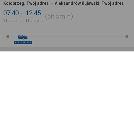
Kołobrzeg, Twój adres
Aleksandrów Kujawski, Twój adres
07:40
12:45
5h
5min
11 sierpnia
11 sierpnia
ADRES-ADRES
100
,
99
zł
Opłata początkowa
Podaj adresy i sprawdź łączną cenę
Do opłaty początkowej zostanie doliczona spersonalizowana opłata ustalana na podstawie podany
Wyślij paczkę
Z adresu pod adres
Jak to działa?
Kołobrzeg, Twój adres
Aleksandrów Kujawski, Twój adres
08:00
13:05
5h
5min