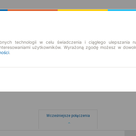
Rozkład Jazdy | Bilety
Bilety okresowe
nych technologii w celu świadczenia i ciągłego ulepszania n
interesowaniami użytkowników. Wyrażoną zgodę możesz w dowoln
ności
.
so. 8 sie.
-- : --
Wcześniejsze połączenia