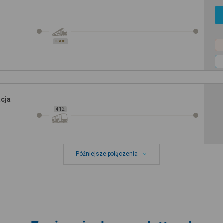
OSOB.
acja
412
Późniejsze połączenia