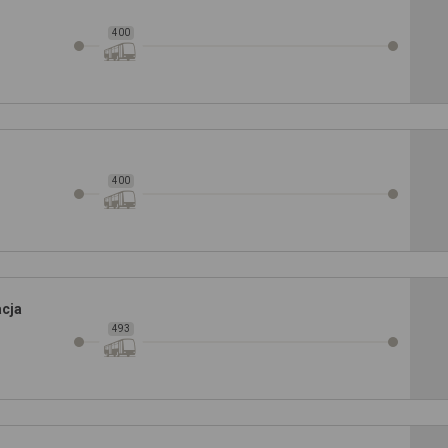
400
400
acja
493