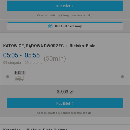
Kup Bilet
Cena całkowita dla jednego pasażera bez ulgi
Kup bilet okresowy
KATOWICE, SĄDOWA DWORZEC
Bielsko-Biała
05:05
05:55
50min
09 sierpnia
09 sierpnia
N1311
37
,
03
zł
Kup Bilet
Cena całkowita dla jednego pasażera bez ulgi