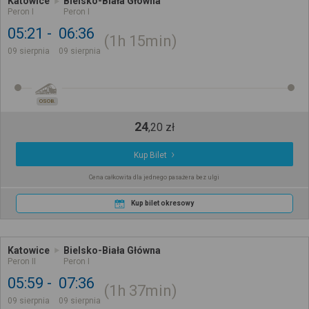
Katowice
Bielsko-Biała Główna
Peron I
Peron I
05:21
06:36
1h
15min
09 sierpnia
09 sierpnia
OSOB.
24
,
20
zł
Kup Bilet
Cena całkowita dla jednego pasażera bez ulgi
Kup bilet okresowy
Katowice
Bielsko-Biała Główna
Peron II
Peron I
05:59
07:36
1h
37min
09 sierpnia
09 sierpnia