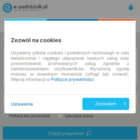
Rozkład Jazdy | Bilety
Bilety okresowe
Zezwól na cookies
w jedną stronę
w obie strony
Używamy plików cookies i podobnych technologii w celu
Z
świadczenia i ciągłego ulepszania naszych usług oraz
prezentowania promowanych usług zgodnie z
zainteresowaniami użytkowników. Wyrażoną zgodę
możesz w dowolnym momencie cofnąć lub zmienić.
DO
Więcej informacji w
Polityce prywatności
.
nd. 9 sie.
-- : --
Ustawienia
Zezwalam
Preferuj bez przesiadek
Tylko bilet online
Znajdź połączenie