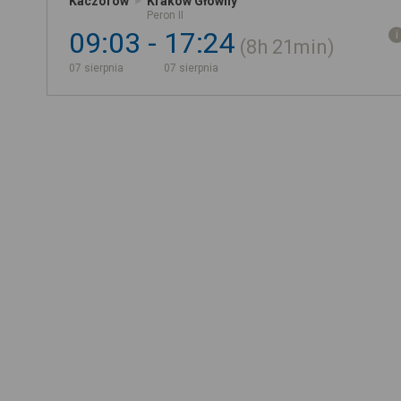
Kaczorów
Kraków Główny
Peron II
09:03
17:24
8h
21min
07 sierpnia
07 sierpnia