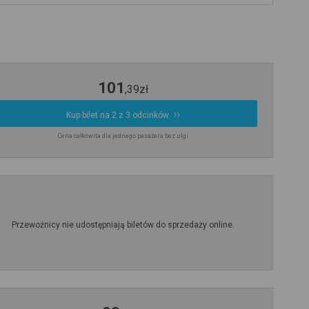
101
,
39
zł
Kup bilet na 2 z 3 odcinków
Cena całkowita dla jednego pasażera bez ulgi
Przewoźnicy nie udostępniają biletów do sprzedaży online.