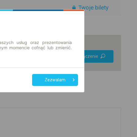
Twoje bilety
aszych usług oraz prezentowania
ym momencie cofnąć lub zmienić.
Preferuj bez
Znajdź połączenie
przesiadek
Tylko bilet online
Zezwalam