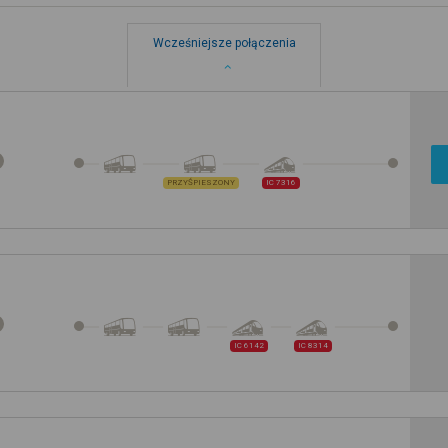
Wcześniejsze połączenia
PRZYŚPIESZONY
IC 7316
IC 6142
IC 8314