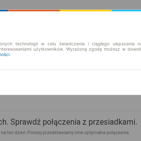
Rozkład Jazdy | Bilety
Bilety okresowe
nych technologii w celu świadczenia i ciągłego ulepszania n
interesowaniami użytkowników. Wyrażoną zgodę możesz w dowoln
ności
.
pt. 7 sie.
-- : --
h. Sprawdź połączenia z przesiadkami.
 na ten dzień. Poniżej przedstawiamy inne optymalne połączenia.