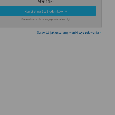
99
,
10
zł
Kup bilet na 2 z 3 odcinków
Cena całkowita dla jednego pasażera bez ulgi
Sprawdź, jak ustalamy wyniki wyszukiwania