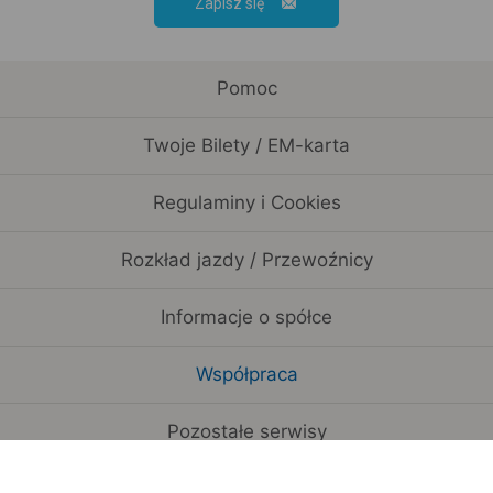
Zapisz się
Pomoc
Twoje Bilety / EM-karta
Regulaminy i Cookies
Rozkład jazdy / Przewoźnicy
Informacje o spółce
Współpraca
Pozostałe serwisy