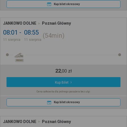
Kup bilet okresowy
JANKOWO DOLNE
Poznań Główny
08:01
08:55
54min
11 sierpnia
11 sierpnia
REGIO
22
,
00
zł
Kup Bilet
Cena całkowita dla jednego pasażera bez ulgi
Kup bilet okresowy
JANKOWO DOLNE
Poznań Główny