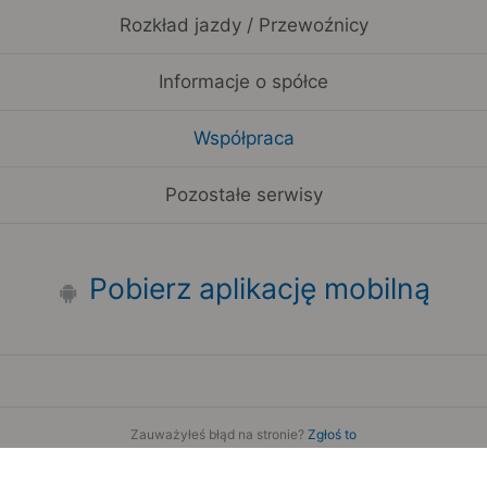
Rozkład jazdy / Przewoźnicy
Informacje o spółce
Współpraca
Pozostałe serwisy
Pobierz aplikację mobilną
Zauważyłeś błąd na stronie?
Zgłoś to
Copyright 2006-2026 by Teroplan S.A.