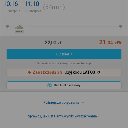
10:16
11:10
54min
11 sierpnia
11 sierpnia
OSOB.
21
22
,
00
zł
,
34
zł
Kup Bilet
Cena całkowita dla jednego pasażera bez ulgi
Zaoszczędź 3%
Użyj kodu
LATO3
Kup bilet okresowy
Późniejsze połączenia
Sprawdź, jak ustalamy wyniki wyszukiwania