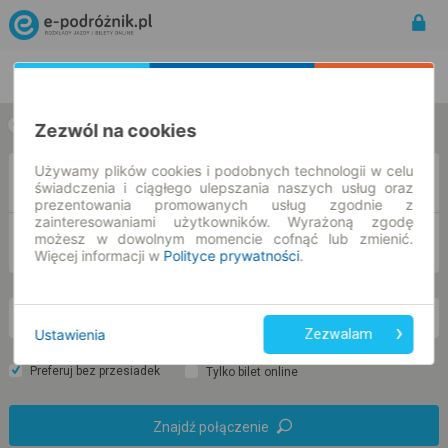
Rozkład Jazdy | Bilety
Bilety okresowe
Zezwól na cookies
w jedną stronę
w obie strony
Używamy plików cookies i podobnych technologii w celu
Z
świadczenia i ciągłego ulepszania naszych usług oraz
prezentowania promowanych usług zgodnie z
zainteresowaniami użytkowników. Wyrażoną zgodę
możesz w dowolnym momencie cofnąć lub zmienić.
DO
Więcej informacji w
Polityce prywatności
.
wt. 11 sie.
-- : --
Ustawienia
Zezwalam
Preferuj bez przesiadek
Tylko bilet online
Znajdź połączenie