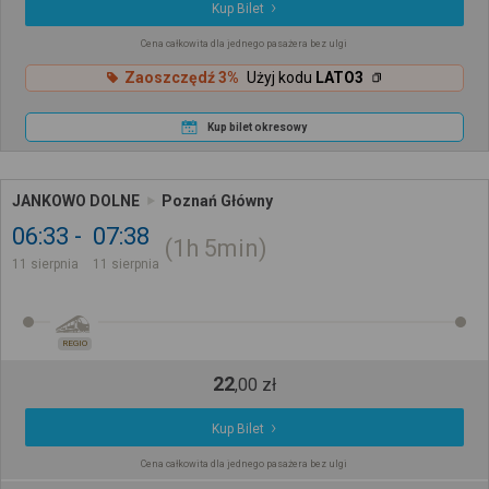
Kup Bilet
Cena całkowita dla jednego pasażera bez ulgi
Zaoszczędź 3%
Użyj kodu
LATO3
Kup bilet okresowy
JANKOWO DOLNE
Poznań Główny
06:33
07:38
1h
5min
11 sierpnia
11 sierpnia
REGIO
22
,
00
zł
Kup Bilet
Cena całkowita dla jednego pasażera bez ulgi