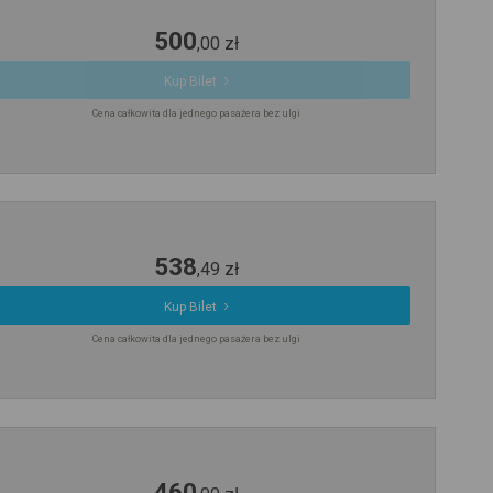
500
,
00
zł
Kup Bilet
Cena całkowita dla jednego pasażera bez ulgi
538
,
49
zł
Kup Bilet
Cena całkowita dla jednego pasażera bez ulgi
460