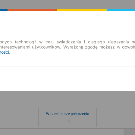
Rozkład Jazdy | Bilety
Bilety okresowe
nych technologii w celu świadczenia i ciągłego ulepszania n
interesowaniami użytkowników. Wyrażoną zgodę możesz w dowoln
ności
.
pn. 10 sie.
-- : --
Wcześniejsze połączenia