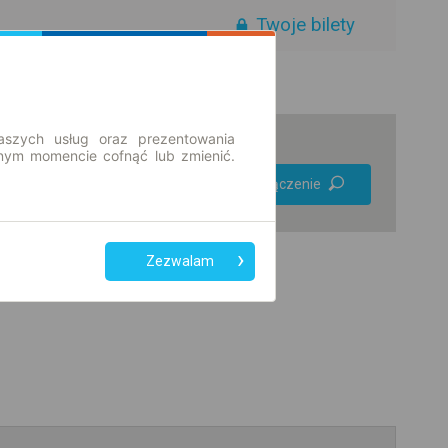
Twoje bilety
aszych usług oraz prezentowania
ym momencie cofnąć lub zmienić.
Preferuj bez
Znajdź połączenie
przesiadek
Tylko bilet online
Zezwalam