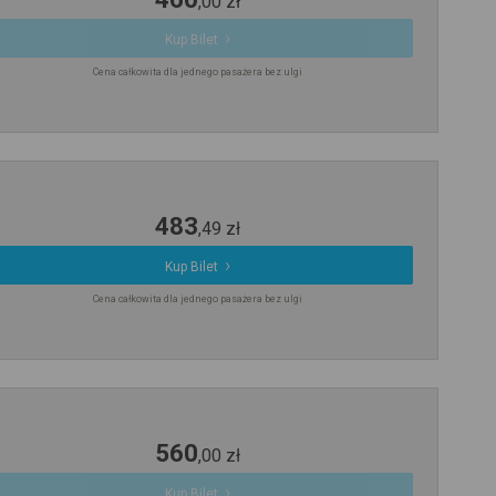
,
00
zł
Kup Bilet
Cena całkowita dla jednego pasażera bez ulgi
483
,
49
zł
Kup Bilet
Cena całkowita dla jednego pasażera bez ulgi
560
,
00
zł
Kup Bilet