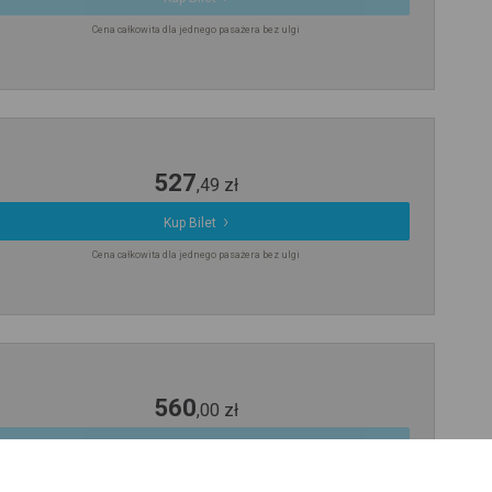
Cena całkowita dla jednego pasażera bez ulgi
527
,
49
zł
Kup Bilet
Cena całkowita dla jednego pasażera bez ulgi
560
,
00
zł
Kup Bilet
Cena całkowita dla jednego pasażera bez ulgi