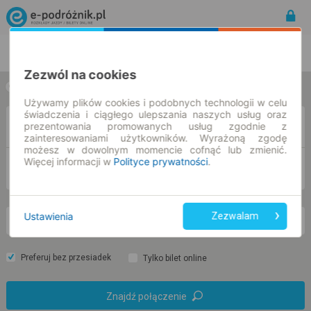
Rozkład Jazdy | Bilety
Bilety okresowe
Zezwól na cookies
w jedną stronę
w obie strony
Używamy plików cookies i podobnych technologii w celu
świadczenia i ciągłego ulepszania naszych usług oraz
Z
prezentowania promowanych usług zgodnie z
zainteresowaniami użytkowników. Wyrażoną zgodę
możesz w dowolnym momencie cofnąć lub zmienić.
Więcej informacji w
Polityce prywatności
.
DO
Ustawienia
Zezwalam
nd. 9 sie.
-- : --
Preferuj bez przesiadek
Tylko bilet online
Znajdź połączenie