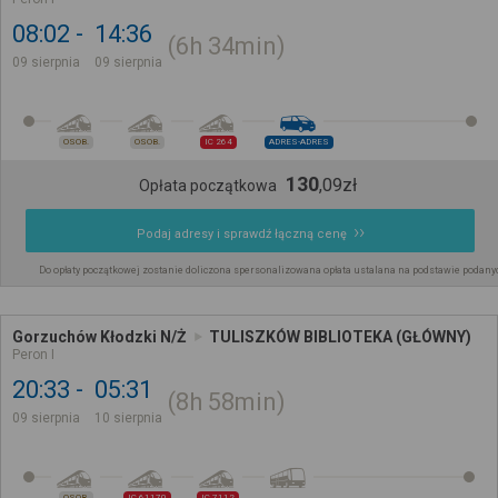
08:02
14:36
6h
34min
09 sierpnia
09 sierpnia
OSOB.
OSOB.
IC 264
ADRES-ADRES
130
,
09
zł
Opłata początkowa
Podaj adresy i sprawdź łączną cenę
Do opłaty początkowej zostanie doliczona spersonalizowana opłata ustalana na podstawie podany
Gorzuchów Kłodzki N/Ż
TULISZKÓW BIBLIOTEKA (GŁÓWNY)
Peron I
20:33
05:31
8h
58min
09 sierpnia
10 sierpnia
OSOB.
IC 61170
IC 7112