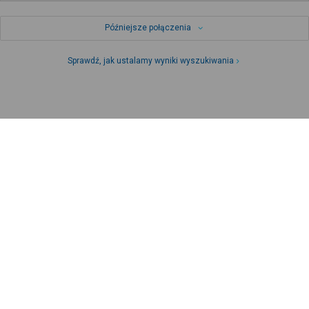
Późniejsze połączenia
Sprawdź, jak ustalamy wyniki wyszukiwania
Zapisz się do newslettera!
Bądź na bieżąco z nowościami i
promocjami oraz otrzymaj
kod
promocyjny
Zapisz się
Pomoc