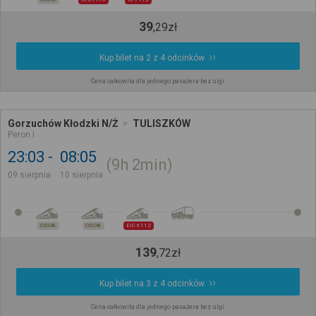
39
,
29
zł
Kup bilet na 2 z 4 odcinków
Cena całkowita dla jednego pasażera bez ulgi
Gorzuchów Kłodzki N/Ż
TULISZKÓW
Peron I
23:03
08:05
9h
2min
09 sierpnia
10 sierpnia
OSOB.
OSOB.
EIC 6112
139
,
72
zł
Kup bilet na 3 z 4 odcinków
Cena całkowita dla jednego pasażera bez ulgi