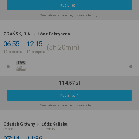
Kup Bilet
Cena całkowita dla jednego pasażera bez ulgi
GDAŃSK, D.A.
Łódź Fabryczna
06:55
12:15
5h
20min
10 sierpnia
10 sierpnia
1390
114
,
57
zł
Kup Bilet
Cena całkowita dla jednego pasażera bez ulgi
Gdańsk Główny
Łódź Kaliska
Peron I
Peron IV
07:14
11:36