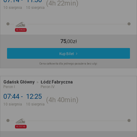
4h
22min
10 sierpnia
10 sierpnia
IC 5422
75
,
00
zł
Kup Bilet
Cena całkowita dla jednego pasażera bez ulgi
Gdańsk Główny
Łódź Fabryczna
Peron I
Peron IV
07:44
12:25
4h
40min
10 sierpnia
10 sierpnia
IC 5116