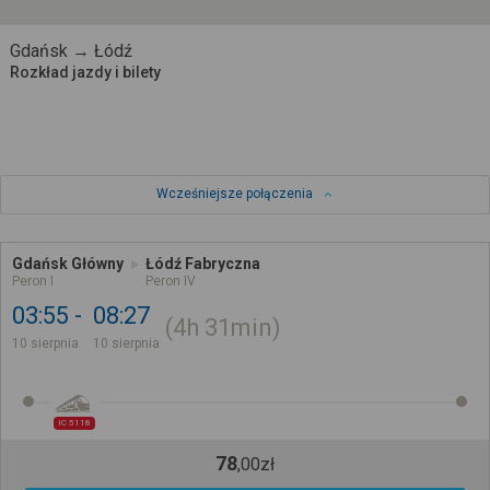
Gdańsk → Łódź
Rozkład jazdy i bilety
Wcześniejsze połączenia
Gdańsk Główny
Łódź Fabryczna
Peron I
Peron IV
03:55
08:27
4h
31min
10 sierpnia
10 sierpnia
IC 5118
78
,
00
zł