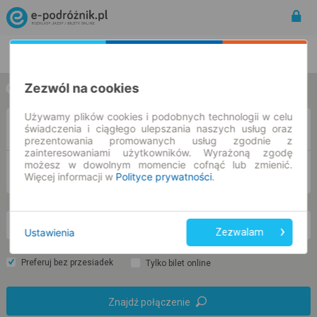
Rozkład Jazdy | Bilety
Bilety okresowe
Zezwól na cookies
w jedną stronę
w obie strony
Używamy plików cookies i podobnych technologii w celu
Z
świadczenia i ciągłego ulepszania naszych usług oraz
prezentowania promowanych usług zgodnie z
zainteresowaniami użytkowników. Wyrażoną zgodę
możesz w dowolnym momencie cofnąć lub zmienić.
DO
Więcej informacji w
Polityce prywatności
.
pn. 10 sie.
-- : --
Ustawienia
Zezwalam
Preferuj bez przesiadek
Tylko bilet online
Znajdź połączenie