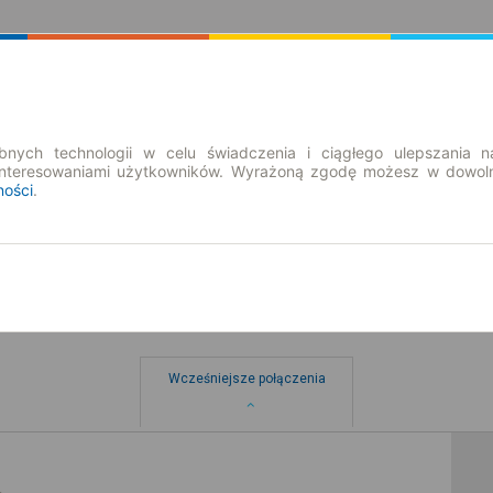
Rozkład Jazdy | Bilety
Bilety okresowe
nych technologii w celu świadczenia i ciągłego ulepszania n
interesowaniami użytkowników. Wyrażoną zgodę możesz w dowoln
ności
.
Wcześniejsze połączenia