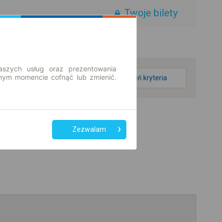
Twoje bilety
aszych usług oraz prezentowania
ym momencie cofnąć lub zmienić.
zmień kryteria
Zezwalam