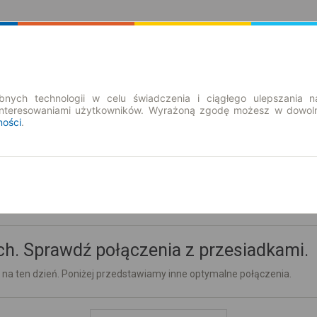
Rozkład Jazdy | Bilety
Bilety okresowe
nych technologii w celu świadczenia i ciągłego ulepszania n
interesowaniami użytkowników. Wyrażoną zgodę możesz w dowoln
ności
.
h. Sprawdź połączenia z przesiadkami.
 na ten dzień. Poniżej przedstawiamy inne optymalne połączenia.