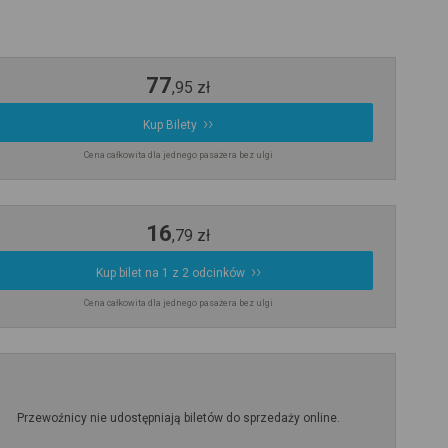
77
,
95
zł
Kup Bilety
Cena całkowita dla jednego pasażera bez ulgi
16
,
79
zł
Kup bilet na 1 z 2 odcinków
Cena całkowita dla jednego pasażera bez ulgi
Przewoźnicy nie udostępniają biletów do sprzedaży online.