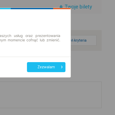
Twoje bilety
aszych usług oraz prezentowania
ym momencie cofnąć lub zmienić.
zmień kryteria
Zezwalam