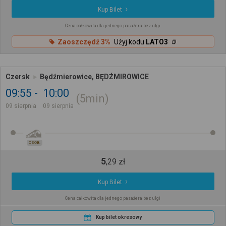
Kup Bilet
Cena całkowita dla jednego pasażera bez ulgi
Zaoszczędź 3%
Użyj kodu
LATO3
Czersk
Będźmierowice, BĘDŹMIROWICE
09:55
10:00
5min
09 sierpnia
09 sierpnia
OSOB.
5
,
29
zł
Kup Bilet
Cena całkowita dla jednego pasażera bez ulgi
Kup bilet okresowy