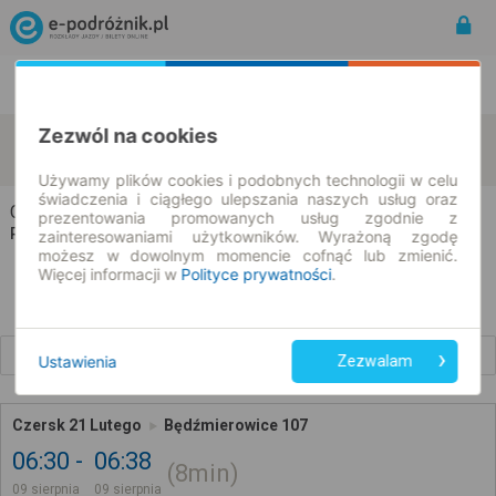
Rozkład Jazdy | Bilety
Bilety okresowe
Zezwól na cookies
Czersk
Będźmierowice
zmień kryteria
09.08.2026 | -- : --
Używamy plików cookies i podobnych technologii w celu
świadczenia i ciągłego ulepszania naszych usług oraz
Czersk → Będźmierowice
prezentowania promowanych usług zgodnie z
Rozkład jazdy i bilety
zainteresowaniami użytkowników. Wyrażoną zgodę
możesz w dowolnym momencie cofnąć lub zmienić.
Więcej informacji w
Polityce prywatności
.
Wcześniejsze połączenia
Ustawienia
Zezwalam
Czersk 21 Lutego
Będźmierowice 107
06:30
06:38
8min
09 sierpnia
09 sierpnia