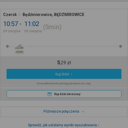
Czersk
Będźmierowice, BĘDŹMIROWICE
10:57
11:02
5min
09 sierpnia
09 sierpnia
OSOB.
5
,
29
zł
Kup Bilet
Cena całkowita dla jednego pasażera bez ulgi
Kup bilet okresowy
Późniejsze połączenia
Sprawdź, jak ustalamy wyniki wyszukiwania