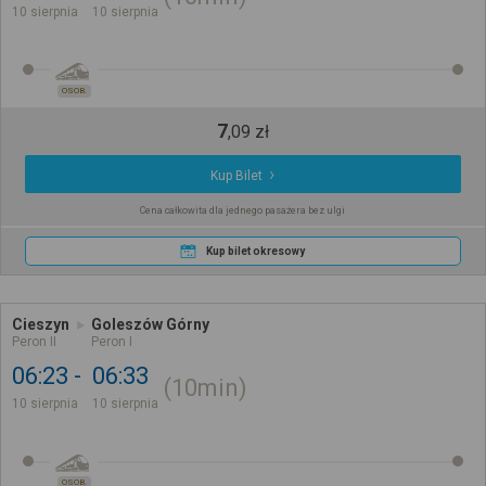
10 sierpnia
10 sierpnia
OSOB.
7
,
09
zł
Kup Bilet
Cena całkowita dla jednego pasażera bez ulgi
Kup bilet okresowy
Cieszyn
Goleszów Górny
Peron II
Peron I
06:23
06:33
10min
10 sierpnia
10 sierpnia
OSOB.