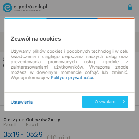
Rozkład Jazdy | Bilety
Bilety okresowe
Zezwól na cookies
Cieszyn
Goleszów Górny
zmień kryteria
10.08.2026 | -- : --
Używamy plików cookies i podobnych technologii w celu
świadczenia i ciągłego ulepszania naszych usług oraz
Cieszyn → Goleszów Górny
prezentowania promowanych usług zgodnie z
Rozkład jazdy i bilety
zainteresowaniami użytkowników. Wyrażoną zgodę
możesz w dowolnym momencie cofnąć lub zmienić.
Więcej informacji w
Polityce prywatności
.
Wcześniejsze połączenia
Ustawienia
Zezwalam
Cieszyn
Goleszów Górny
Peron II
Peron I
05:19
05:29
10min