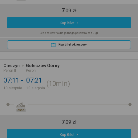
7
,
09
zł
Kup Bilet
Cena całkowita dla jednego pasażera bez ulgi
Kup bilet okresowy
Cieszyn
Goleszów Górny
Peron II
Peron I
07:11
07:21
10min
10 sierpnia
10 sierpnia
OSOB.
7
,
09
zł
Kup Bilet