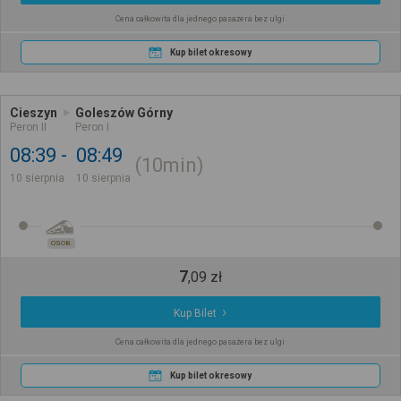
Cena całkowita dla jednego pasażera bez ulgi
Kup bilet okresowy
Cieszyn
Goleszów Górny
Peron II
Peron I
08:39
08:49
10min
10 sierpnia
10 sierpnia
OSOB.
7
,
09
zł
Kup Bilet
Cena całkowita dla jednego pasażera bez ulgi
Kup bilet okresowy