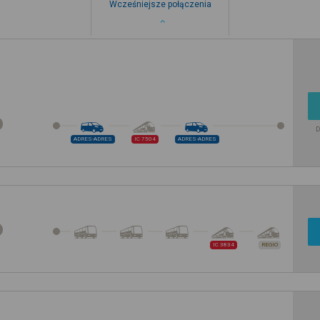
Wcześniejsze połączenia
D
ADRES-ADRES
IC 7504
ADRES-ADRES
IC 3834
REGIO