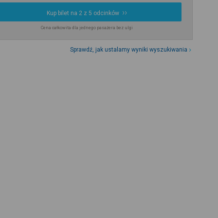
Kup bilet na 2 z 5 odcinków
Cena całkowita dla jednego pasażera bez ulgi
Sprawdź, jak ustalamy wyniki wyszukiwania