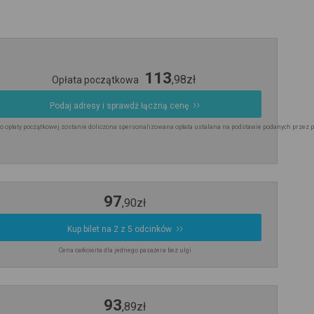
113
,
98
zł
Opłata początkowa
Podaj adresy i sprawdź łączną cenę
o opłaty początkowej zostanie doliczona spersonalizowana opłata ustalana na podstawie podanych przez 
97
,
90
zł
Kup bilet na 2 z 5 odcinków
Cena całkowita dla jednego pasażera bez ulgi
93
,
89
zł