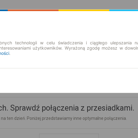
Rozkład Jazdy | Bilety
Bilety okresowe
nych technologii w celu świadczenia i ciągłego ulepszania n
interesowaniami użytkowników. Wyrażoną zgodę możesz w dowoln
ności
.
h. Sprawdź połączenia z przesiadkami.
 na ten dzień. Poniżej przedstawiamy inne optymalne połączenia.