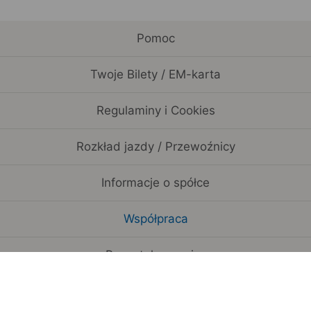
Pomoc
Twoje Bilety / EM-karta
Regulaminy i Cookies
Rozkład jazdy / Przewoźnicy
Informacje o spółce
Współpraca
Pozostałe serwisy
Pobierz aplikację mobilną