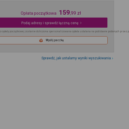
159
,
99
zł
Opłata początkowa
Podaj adresy i sprawdź łączną cenę
o opłaty początkowej zostanie doliczona spersonalizowana opłata ustalana na podstawie podanych przez 
Wyślij paczkę
Sprawdź, jak ustalamy wyniki wyszukiwania