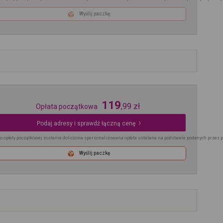
Wyślij paczkę
119
,
99
zł
Opłata początkowa
Podaj adresy i sprawdź łączną cenę
o opłaty początkowej zostanie doliczona spersonalizowana opłata ustalana na podstawie podanych przez 
Wyślij paczkę