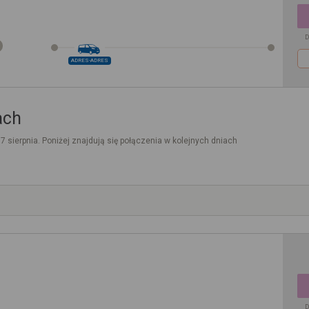
D
ADRES-ADRES
ach
. 7 sierpnia. Poniżej znajdują się połączenia w kolejnych dniach
D