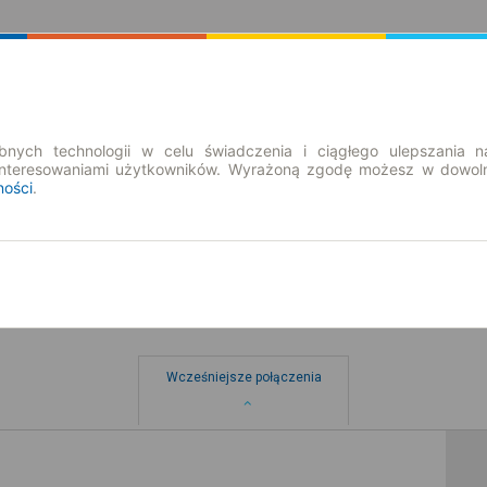
Rozkład Jazdy | Bilety
Bilety okresowe
nych technologii w celu świadczenia i ciągłego ulepszania n
interesowaniami użytkowników. Wyrażoną zgodę możesz w dowoln
ności
.
Wcześniejsze połączenia