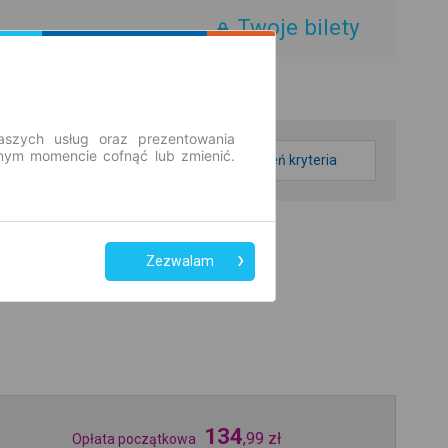
Twoje bilety
aszych usług oraz prezentowania
ym momencie cofnąć lub zmienić.
zmień kryteria
Zezwalam
134
,
99
zł
Opłata początkowa