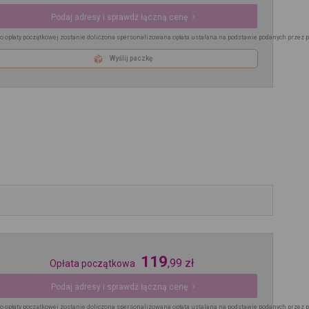
Podaj adresy i sprawdź łączną cenę
o opłaty początkowej zostanie doliczona spersonalizowana opłata ustalana na podstawie podanych przez 
Wyślij paczkę
119
,
99
zł
Opłata początkowa
Podaj adresy i sprawdź łączną cenę
o opłaty początkowej zostanie doliczona spersonalizowana opłata ustalana na podstawie podanych przez 