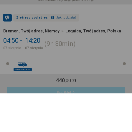
Cena całkowita dla jednego pasażera bez ulgi
Z adresu pod adres
Jak to działa?
Bremen, Twój adres, Niemcy
Legnica, Twój adres, Polska
04:50
14:20
9h
30min
07 sierpnia
07 sierpnia
ADRES-ADRES
440
,
00
zł
Kup Bilet
Cena całkowita dla jednego pasażera bez ulgi
Z adresu pod adres
Jak to działa?