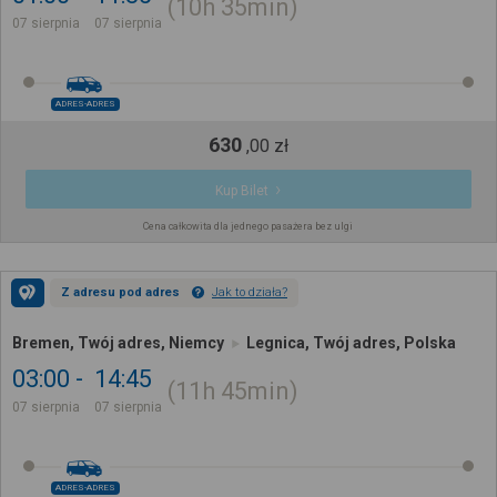
10h
35min
07 sierpnia
07 sierpnia
ADRES-ADRES
630
,
00
zł
Kup Bilet
Cena całkowita dla jednego pasażera bez ulgi
Z adresu pod adres
Jak to działa?
Bremen, Twój adres, Niemcy
Legnica, Twój adres, Polska
03:00
14:45
11h
45min
07 sierpnia
07 sierpnia
ADRES-ADRES