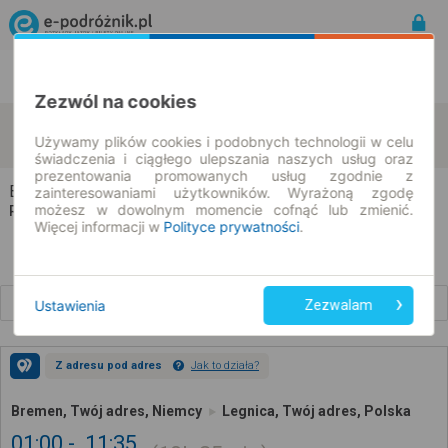
Rozkład Jazdy | Bilety
Bilety okresowe
Zezwól na cookies
Bremen
Legnica
zmień kryteria
Używamy plików cookies i podobnych technologii w celu
07.08.2026 | -- : --
świadczenia i ciągłego ulepszania naszych usług oraz
prezentowania promowanych usług zgodnie z
Bremen → Legnica
zainteresowaniami użytkowników. Wyrażoną zgodę
możesz w dowolnym momencie cofnąć lub zmienić.
Rozkład jazdy i bilety
Więcej informacji w
Polityce prywatności
.
Wcześniejsze połączenia
Ustawienia
Zezwalam
Z adresu pod adres
Jak to działa?
Bremen, Twój adres, Niemcy
Legnica, Twój adres, Polska
01:00
11:35