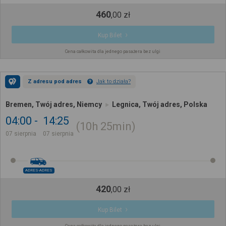
460
,
00
zł
Kup Bilet
Cena całkowita dla jednego pasażera bez ulgi
Z adresu pod adres
Jak to działa?
Bremen, Twój adres, Niemcy
Legnica, Twój adres, Polska
04:00
14:25
10h
25min
07 sierpnia
07 sierpnia
ADRES-ADRES
420
,
00
zł
Kup Bilet