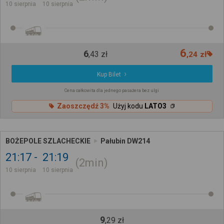
10 sierpnia
10 sierpnia
6
6
,
43
zł
,
24
zł
Kup Bilet
Cena całkowita dla jednego pasażera bez ulgi
Zaoszczędź 3%
Użyj kodu
LATO3
BOŻEPOLE SZLACHECKIE
Pałubin DW214
21:17
21:19
2min
10 sierpnia
10 sierpnia
9
,
29
zł