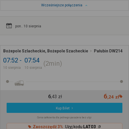
Wcześniejsze połączenia
pon.. 10 sierpnia
Bożepole Szlacheckie, Bożepole Szacheckie
Pałubin DW214
07:52
07:54
2min
10 sierpnia
10 sierpnia
6
6
,
43
zł
,
24
zł
Kup Bilet
Cena całkowita dla jednego pasażera bez ulgi
Zaoszczędź 3%
Użyj kodu
LATO3