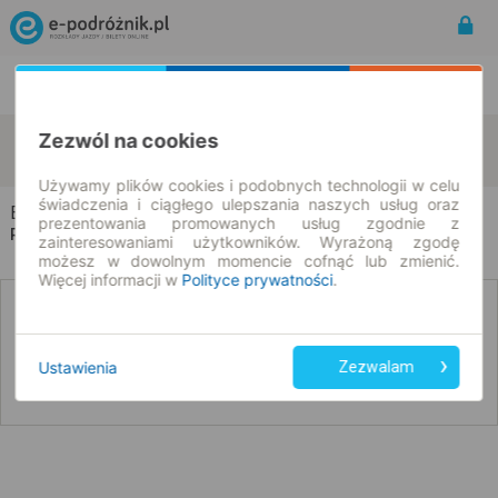
Rozkład Jazdy | Bilety
Bilety okresowe
Bożepole Szlacheckie
Pałubin
Zezwól na cookies
zmień kryteria
09.08.2026 | -- : --
Używamy plików cookies i podobnych technologii w celu
świadczenia i ciągłego ulepszania naszych usług oraz
Bożepole Szlacheckie → Pałubin
prezentowania promowanych usług zgodnie z
Rozkład jazdy i bilety
zainteresowaniami użytkowników. Wyrażoną zgodę
możesz w dowolnym momencie cofnąć lub zmienić.
Więcej informacji w
Polityce prywatności
.
Nie znaleźliśmy połączeń na podany dzień
Ustawienia
Zezwalam
Poniżej przedstawiamy dostępne połączenia z innych dat