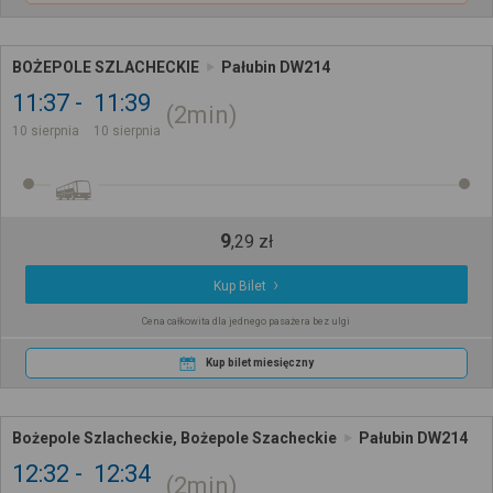
BOŻEPOLE SZLACHECKIE
Pałubin DW214
11:37
11:39
2min
10 sierpnia
10 sierpnia
9
,
29
zł
Kup Bilet
Cena całkowita dla jednego pasażera bez ulgi
Kup bilet miesięczny
Bożepole Szlacheckie, Bożepole Szacheckie
Pałubin DW214
12:32
12:34
2min