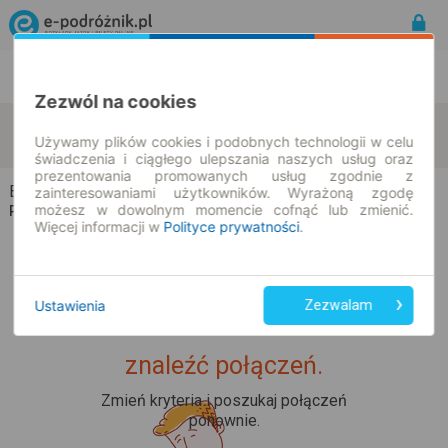
Rozkład Jazdy | Bilety
Bilety okresowe
Zezwól na cookies
Bobrów
Kraków
zmień kryteria
Używamy plików cookies i podobnych technologii w celu
08.08.2026 | -- : --
świadczenia i ciągłego ulepszania naszych usług oraz
prezentowania promowanych usług zgodnie z
Bobrów → Kraków
zainteresowaniami użytkowników. Wyrażoną zgodę
możesz w dowolnym momencie cofnąć lub zmienić.
Rozkład jazdy i bilety
Więcej informacji w
Polityce prywatności
.
Ustawienia
Zezwalam
Upss... Nie udało nam się
znaleźć połączeń.
Zmień kryteria i poszukaj połączeń
ponownie.