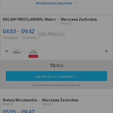
Wcześniejsze połączenia
BIELANY WROCŁAWSKIE, Makro
Warszawa Zachodnia
Peron V
04:53
09:42
4h
49min
10 sierpnia
10 sierpnia
IC 6132
73
,
00
zł
Kup bilet na 1 z 2 odcinków
Cena całkowita dla jednego pasażera bez ulgi
Bielany Wrocławskie
Warszawa Zachodnia
Peron II
Peron V
05:05
09:42