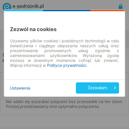
Rozkład Jazdy | Bilety
Bilety okresowe
Zezwól na cookies
Bielany Wrocławskie
Warszawa
zmień kryteria
Używamy plików cookies i podobnych technologii w celu
10.08.2026 | -- : --
świadczenia i ciągłego ulepszania naszych usług oraz
prezentowania promowanych usług zgodnie z
Bielany Wrocławskie → Warszawa
zainteresowaniami użytkowników. Wyrażoną zgodę
możesz w dowolnym momencie cofnąć lub zmienić.
Rozkład jazdy i bilety
Więcej informacji w
Polityce prywatności
.
Brak połączeń bezpośrednich. Sprawdź
połączenia z przesiadkami.
Ustawienia
Zezwalam
Nie udało się wyszukać połączeń bez przesiadek na ten dzień.
Poniżej przedstawiamy inne optymalne połączenia.