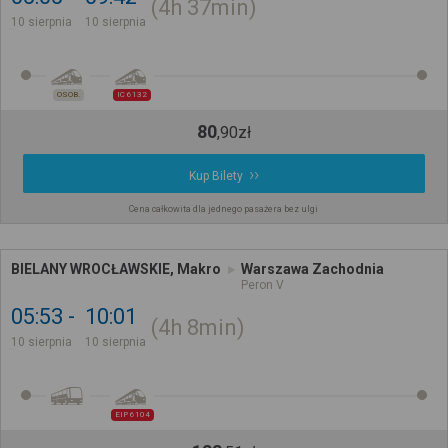
4h
37min
10 sierpnia
10 sierpnia
OSOB.
IC 6132
80
,
90
zł
Kup Bilety
Cena całkowita dla jednego pasażera bez ulgi
BIELANY WROCŁAWSKIE, Makro
Warszawa Zachodnia
Peron V
05:53
10:01
4h
8min
10 sierpnia
10 sierpnia
EIP 6104