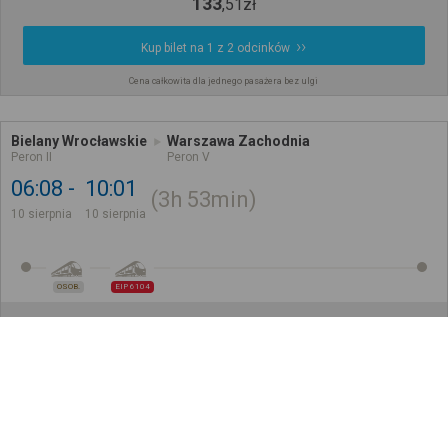
133
,
51
zł
Kup bilet na 1 z 2 odcinków
Cena całkowita dla jednego pasażera bez ulgi
Bielany Wrocławskie
Warszawa Zachodnia
Peron II
Peron V
06:08
10:01
3h
53min
10 sierpnia
10 sierpnia
OSOB.
EIP 6104
141
,
41
zł
Kup Bilety
Cena całkowita dla jednego pasażera bez ulgi