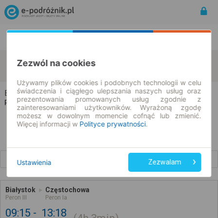
Rozkład Jazdy | Bilety
Bilety okresowe
Białystok
Częstochowa
Zezwól na cookies
zmień kryteria
07.08.2026 | -- : --
Używamy plików cookies i podobnych technologii w celu
świadczenia i ciągłego ulepszania naszych usług oraz
Białystok → Częstochowa
prezentowania promowanych usług zgodnie z
Rozkład jazdy i bilety
zainteresowaniami użytkowników. Wyrażoną zgodę
możesz w dowolnym momencie cofnąć lub zmienić.
Więcej informacji w
Polityce prywatności
.
Wcześniejsze połączenia
Ustawienia
Zezwalam
Białystok
Częstochowa
Peron III
Peron Ia
09:15
13:18