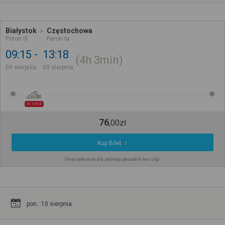
Białystok
Częstochowa
Peron III
Peron Ia
09:15
13:18
4h
3min
09 sierpnia
09 sierpnia
IC 1422
76
,
00
zł
Kup Bilet
Cena całkowita dla jednego pasażera bez ulgi
pon.. 10 sierpnia