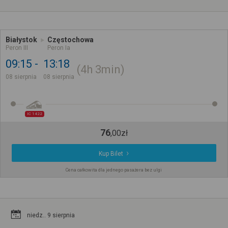
Białystok
Częstochowa
Peron III
Peron Ia
09:15
13:18
4h
3min
08 sierpnia
08 sierpnia
IC 1422
76
,
00
zł
Kup Bilet
Cena całkowita dla jednego pasażera bez ulgi
niedz.. 9 sierpnia