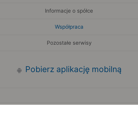
Informacje o spółce
Współpraca
Pozostałe serwisy
Pobierz aplikację mobilną
Zauważyłeś błąd na stronie?
Zgłoś to
Copyright 2006-2026 by Teroplan S.A.
Serwis używa danych GeoLite2 stworzonych przez firmę