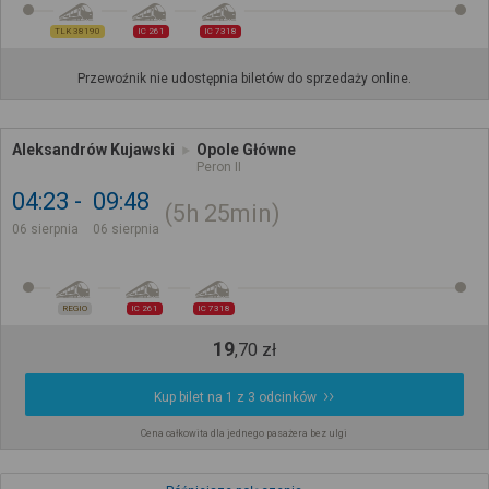
TLK 38190
IC 261
IC 7318
Przewoźnik nie udostępnia biletów do sprzedaży online.
Aleksandrów Kujawski
Opole Główne
Peron II
04:23
09:48
5h
25min
06 sierpnia
06 sierpnia
REGIO
IC 261
IC 7318
19
,
70
zł
Kup bilet na 1 z 3 odcinków
Cena całkowita dla jednego pasażera bez ulgi