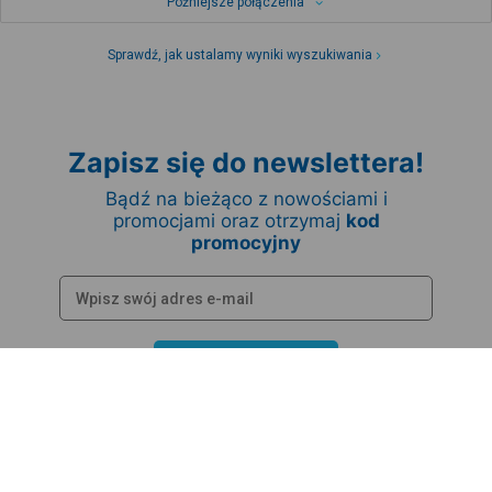
Późniejsze połączenia
Sprawdź, jak ustalamy wyniki wyszukiwania
Zapisz się do newslettera!
Bądź na bieżąco z nowościami i
promocjami oraz otrzymaj
kod
promocyjny
Zapisz się
Pomoc