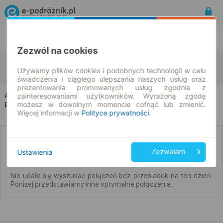
Rozkład Jazdy | Bilety
Bilety okresowe
Zezwól na cookies
Aleksandrów Kujawski
Opole
zmień kryteria
Używamy plików cookies i podobnych technologii w celu
06.08.2026 | -- : --
świadczenia i ciągłego ulepszania naszych usług oraz
prezentowania promowanych usług zgodnie z
Aleksandrów Kujawski → Opole
zainteresowaniami użytkowników. Wyrażoną zgodę
możesz w dowolnym momencie cofnąć lub zmienić.
Rozkład jazdy i bilety
Więcej informacji w
Polityce prywatności
.
Brak połączeń bezpośrednich. Sprawdź
połączenia z przesiadkami.
Ustawienia
Zezwalam
Nie udało się wyszukać połączeń bez przesiadek na ten dzień.
Poniżej przedstawiamy inne optymalne połączenia.