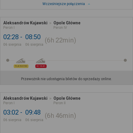
Wcześniejsze połączenia
Aleksandrów Kujawski
Opole Główne
Peron I
Peron IV
02:28
08:50
6h
22min
06 sierpnia
06 sierpnia
TLK 53190
IC 1641
Przewoźnik nie udostępnia biletów do sprzedaży online.
Aleksandrów Kujawski
Opole Główne
Peron I
Peron II
03:02
09:48
6h
46min
06 sierpnia
06 sierpnia