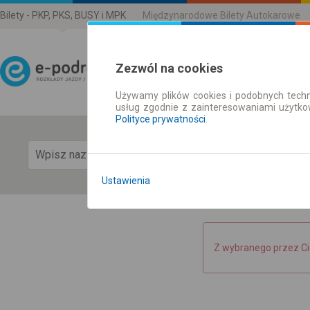
Bilety - PKP, PKS, BUSY i MPK
Międzynarodowe Bilety Autokarowe
Zezwól na cookies
Używamy plików cookies i podobnych techn
Rozkład Jazdy | Bilety
usług zgodnie z zainteresowaniami użytk
Polityce prywatności
.
Pok
Ustawienia
Z wybranego przez Ci