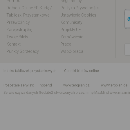
Pomoc
Regulaminy
Doładuj Online EP-Kartę / EM-Kartę
Polityka Prywatności
Tabliczki Przystankowe
Ustawienia Cookies
Przewoźnicy
Komunikaty
Zarejestruj Się
Projekty UE
Twoje Bilety
Zamówienia
Kontakt
Praca
Punkty Sprzedaży
Współpraca
indeks tabliczek przystankowych
Cenniki biletów online
Rozkład jazdy krajowy i międzynarodowy
Rozkład jazdy autobusów
Rozk
Pozostałe serwisy
hoper.pl
www.teroplan.cz
www.teroplan.de
Serwis używa danych GeoLite2 stworzonych przez firmę MaxMind
www.maxmi