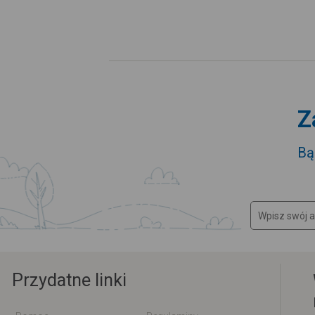
Z
Bą
Przydatne linki