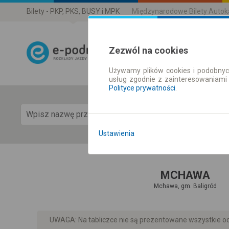
Bilety - PKP, PKS, BUSY i MPK
Międzynarodowe Bilety Auto
Zezwól na cookies
Używamy plików cookies i podobnyc
Rozkład Jazdy 
usług zgodnie z zainteresowaniami
Polityce prywatności
.
Pok
Ustawienia
MCHAWA
Mchawa, gm. Baligród
UWAGA: Na tabliczce nie są prezentowane wszystkie odj