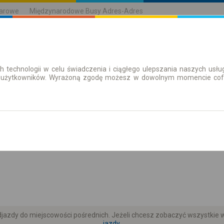
karowe
Międzynarodowe Busy Adres-Adres
h technologii w celu świadczenia i ciągłego ulepszania naszych us
| Bilety
Bilety okresowe
 użytkowników. Wyrażoną zgodę możesz w dowolnym momencie cofną
aż rozkład
azdy do miejscowości pośrednich. Jeżeli chcesz zobaczyć wszystkie wy
jazdy.