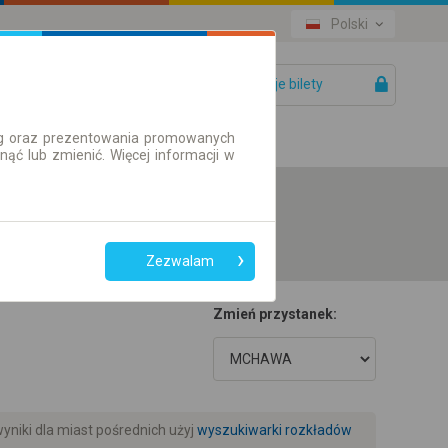
Polski
Twoje bilety
Pomoc
ług oraz prezentowania promowanych
ć lub zmienić. Więcej informacji w
Zezwalam
Zmień przystanek:
niki dla miast pośrednich użyj
wyszukiwarki rozkładów