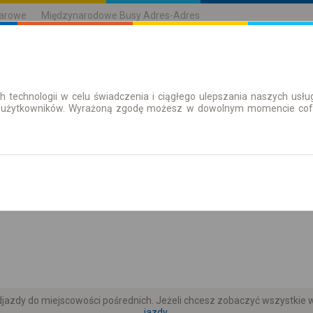
karowe
Międzynarodowe Busy Adres-Adres
h technologii w celu świadczenia i ciągłego ulepszania naszych us
| Bilety
Bilety okresowe
 użytkowników. Wyrażoną zgodę możesz w dowolnym momencie cofną
aż rozkład
azdy do miejscowości pośrednich. Jeżeli chcesz zobaczyć wszystkie wy
jazdy.