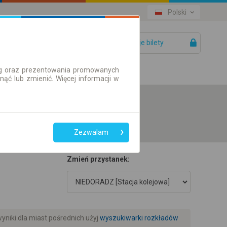
Polski
Twoje bilety
Pomoc
ług oraz prezentowania promowanych
ć lub zmienić. Więcej informacji w
Zezwalam
Zmień przystanek:
niki dla miast pośrednich użyj
wyszukiwarki rozkładów