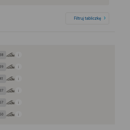
Filtruj tabliczkę
38
39
41
37
57
50