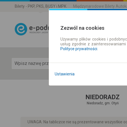
Bilety - PKP, PKS, BUSY i MPK
Międzynarodowe Bilety Auto
Zezwól na cookies
Używamy plików cookies i podobnyc
Rozkład Jazdy 
usług zgodnie z zainteresowaniami
Polityce prywatności
.
Pok
Ustawienia
NIEDORADZ
Niedoradz, gm. Otyń
UWAGA: Na tabliczce nie są prezentowane wszystkie odj