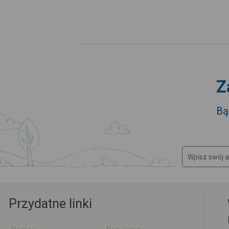
Z
Bą
Przydatne linki