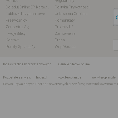
Pomoc
Regulaminy
Doładuj Online EP-Kartę / EM-Kartę
Polityka Prywatności
Tabliczki Przystankowe
Ustawienia Cookies
Przewoźnicy
Komunikaty
Zarejestruj Się
Projekty UE
Twoje Bilety
Zamówienia
Kontakt
Praca
Punkty Sprzedaży
Współpraca
indeks tabliczek przystankowych
Cenniki biletów online
Rozkład jazdy krajowy i międzynarodowy
Rozkład jazdy autobusów
Rozk
Pozostałe serwisy
hoper.pl
www.teroplan.cz
www.teroplan.de
Serwis używa danych GeoLite2 stworzonych przez firmę MaxMind
www.maxmi