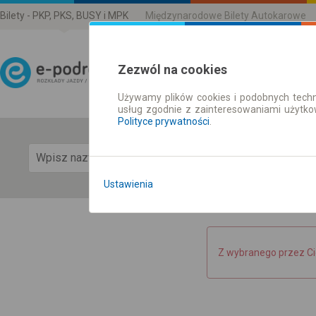
Bilety - PKP, PKS, BUSY i MPK
Międzynarodowe Bilety Autokarowe
Zezwól na cookies
Używamy plików cookies i podobnych techn
Rozkład Jazdy | Bilety
usług zgodnie z zainteresowaniami użytk
Polityce prywatności
.
Pok
Ustawienia
Z wybranego przez Ci