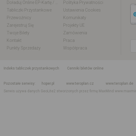
Doładuj Online EP-Kartę / EM-Kartę
Polityka Prywatności
Tabliczki Przystankowe
Ustawienia Cookies
Przewoźnicy
Komunikaty
Zarejestruj Się
Projekty UE
Twoje Bilety
Zamówienia
Kontakt
Praca
Punkty Sprzedaży
Współpraca
indeks tabliczek przystankowych
Cenniki biletów online
Rozkład jazdy krajowy i międzynarodowy
Rozkład jazdy autobusów
Rozk
Pozostałe serwisy
hoper.pl
www.teroplan.cz
www.teroplan.de
Serwis używa danych GeoLite2 stworzonych przez firmę MaxMind
www.maxmi