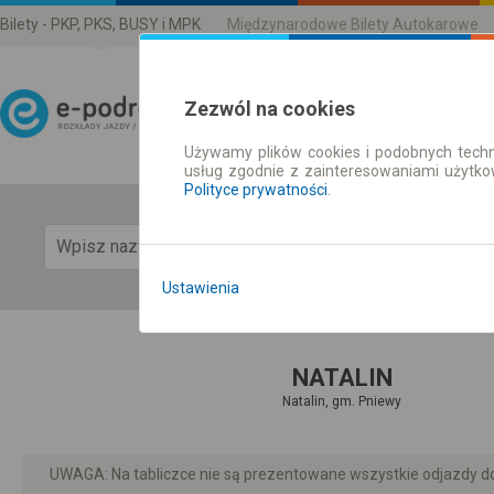
Bilety - PKP, PKS, BUSY i MPK
Międzynarodowe Bilety Autokarowe
Zezwól na cookies
Używamy plików cookies i podobnych techn
Rozkład Jazdy | Bilety
usług zgodnie z zainteresowaniami użytk
Polityce prywatności
.
Pok
Ustawienia
NATALIN
Natalin, gm. Pniewy
UWAGA: Na tabliczce nie są prezentowane wszystkie odjazdy do 