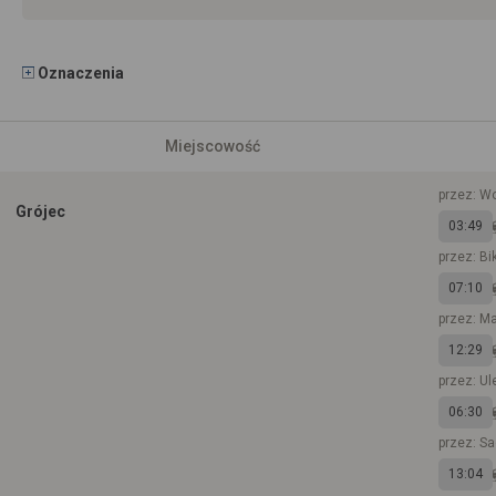
Oznaczenia
Miejscowość
przez: W
Grójec
03:49
przez: B
07:10
przez: M
12:29
przez: Ul
06:30
przez: S
13:04