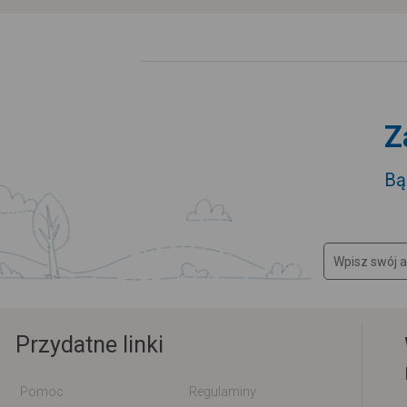
Z
Bą
Przydatne linki
Pomoc
Regulaminy