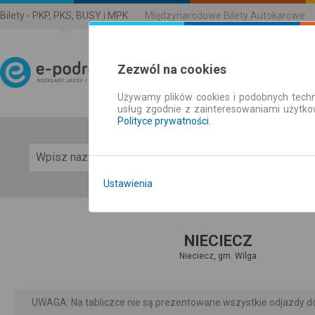
Bilety - PKP, PKS, BUSY i MPK
Międzynarodowe Bilety Autokarowe
Zezwól na cookies
Używamy plików cookies i podobnych techn
Rozkład Jazdy | Bilety
usług zgodnie z zainteresowaniami użytk
Polityce prywatności
.
Pok
Ustawienia
NIECIECZ
Nieciecz, gm. Wilga
UWAGA: Na tabliczce nie są prezentowane wszystkie odjazdy do 