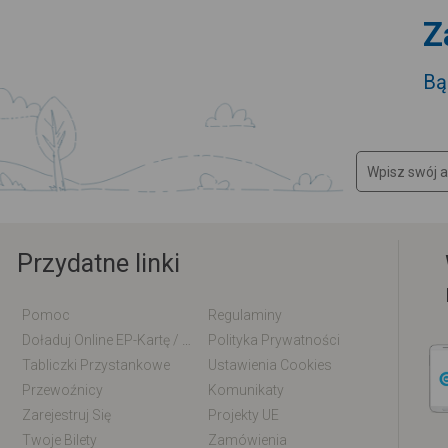
Z
Bą
Przydatne linki
Pomoc
Regulaminy
Doładuj Online EP-Kartę / EM-Kartę
Polityka Prywatności
Tabliczki Przystankowe
Ustawienia Cookies
Przewoźnicy
Komunikaty
Zarejestruj Się
Projekty UE
Twoje Bilety
Zamówienia