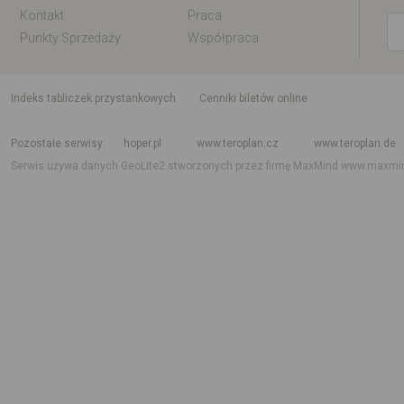
Kontakt
Praca
Punkty Sprzedaży
Współpraca
indeks tabliczek przystankowych
Cenniki biletów online
Rozkład jazdy krajowy i międzynarodowy
Rozkład jazdy autobusów
Rozk
Pozostałe serwisy
hoper.pl
www.teroplan.cz
www.teroplan.de
Serwis używa danych GeoLite2 stworzonych przez firmę MaxMind
www.maxmi