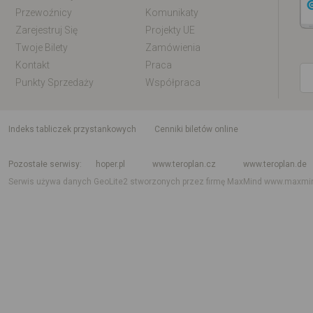
Przewoźnicy
Komunikaty
Zarejestruj Się
Projekty UE
Twoje Bilety
Zamówienia
Kontakt
Praca
Punkty Sprzedaży
Współpraca
indeks tabliczek przystankowych
Cenniki biletów online
Rozkład jazdy krajowy i międzynarodowy
Rozkład jazdy autobusów
Rozk
Pozostałe serwisy
hoper.pl
www.teroplan.cz
www.teroplan.de
Serwis używa danych GeoLite2 stworzonych przez firmę MaxMind
www.maxmi