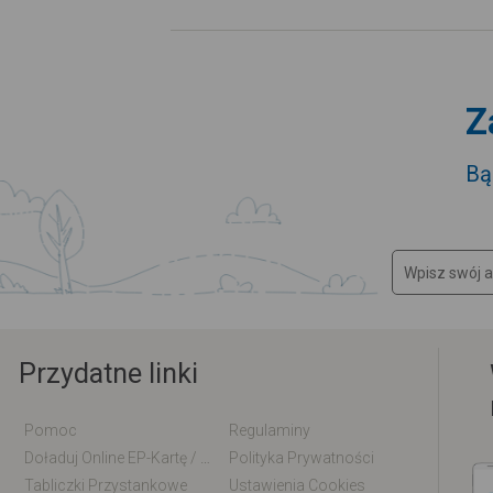
Z
Bą
Przydatne linki
Pomoc
Regulaminy
Doładuj Online EP-Kartę / EM-Kartę
Polityka Prywatności
Tabliczki Przystankowe
Ustawienia Cookies