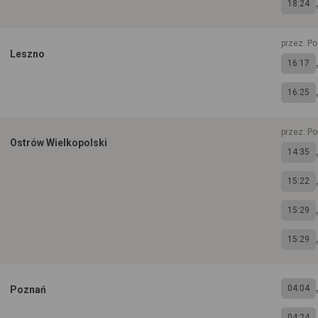
18:24
przez: P
Leszno
16:17
16:25
przez: P
Ostrów Wielkopolski
14:35
15:22
15:29
15:29
04:04
Poznań
04:24