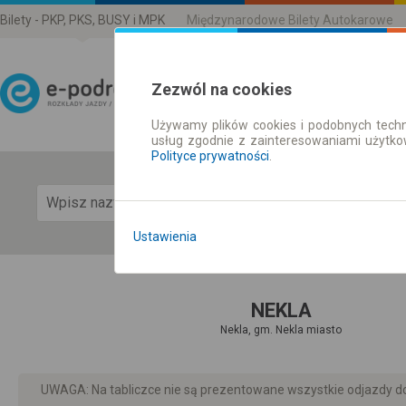
Bilety - PKP, PKS, BUSY i MPK
Międzynarodowe Bilety Autokarowe
Zezwól na cookies
Używamy plików cookies i podobnych techn
Rozkład Jazdy | Bilety
usług zgodnie z zainteresowaniami użytk
Polityce prywatności
.
Pok
Ustawienia
NEKLA
Nekla, gm. Nekla miasto
UWAGA: Na tabliczce nie są prezentowane wszystkie odjazdy do 