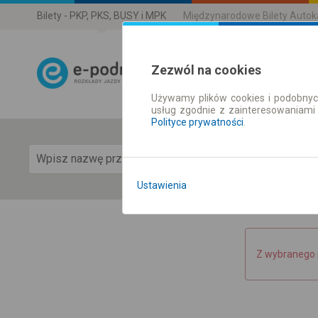
Bilety - PKP, PKS, BUSY i MPK
Międzynarodowe Bilety Auto
Zezwól na cookies
Używamy plików cookies i podobnyc
Rozkład Jazdy 
usług zgodnie z zainteresowaniami
Polityce prywatności
.
Pok
Ustawienia
Z wybranego 