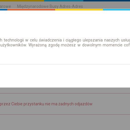
karowe
Międzynarodowe Busy Adres-Adres
h technologii w celu świadczenia i ciągłego ulepszania naszych us
| Bilety
Bilety okresowe
 użytkowników. Wyrażoną zgodę możesz w dowolnym momencie cofną
aż rozkład
przez Ciebie przystanku nie ma żadnych odjazdów