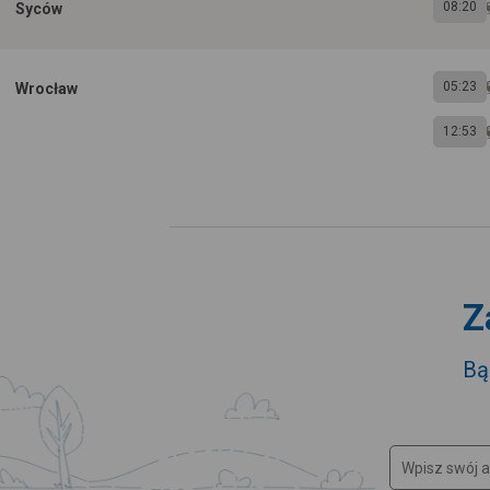
08:20
Syców
05:23
Wrocław
12:53
Z
Bą