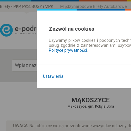
Bilety - PKP, PKS, BUSY i MPK
Międzynarodowe Bilety Autokarowe
Zezwól na cookies
Używamy plików cookies i podobnych techn
Rozkład Jazdy | Bilety
usług zgodnie z zainteresowaniami użytk
Polityce prywatności
.
Pok
Ustawienia
MĄKOSZYCE
Mąkoszyce, gm. Kobyla Góra
UWAGA: Na tabliczce nie są prezentowane wszystkie odjazdy do 