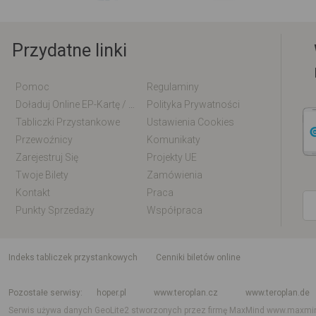
Przydatne linki
Pomoc
Regulaminy
Doładuj Online EP-Kartę / EM-Kartę
Polityka Prywatności
Tabliczki Przystankowe
Ustawienia Cookies
Przewoźnicy
Komunikaty
Zarejestruj Się
Projekty UE
Twoje Bilety
Zamówienia
Kontakt
Praca
Punkty Sprzedaży
Współpraca
indeks tabliczek przystankowych
Cenniki biletów online
Rozkład jazdy krajowy i międzynarodowy
Rozkład jazdy autobusów
Rozk
Pozostałe serwisy
hoper.pl
www.teroplan.cz
www.teroplan.de
Serwis używa danych GeoLite2 stworzonych przez firmę MaxMind
www.maxmi