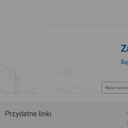
Z
Bą
Przydatne linki