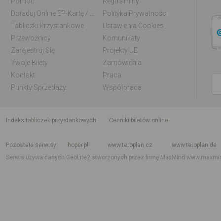
Pomoc
Regulaminy
Doładuj Online EP-Kartę / EM-Kartę
Polityka Prywatności
Tabliczki Przystankowe
Ustawienia Cookies
Przewoźnicy
Komunikaty
Zarejestruj Się
Projekty UE
Twoje Bilety
Zamówienia
Kontakt
Praca
Punkty Sprzedaży
Współpraca
indeks tabliczek przystankowych
Cenniki biletów online
Rozkład jazdy krajowy i międzynarodowy
Rozkład jazdy autobusów
Rozk
Pozostałe serwisy
hoper.pl
www.teroplan.cz
www.teroplan.de
Serwis używa danych GeoLite2 stworzonych przez firmę MaxMind
www.maxmi