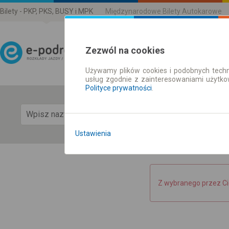
Bilety - PKP, PKS, BUSY i MPK
Międzynarodowe Bilety Autokarowe
Zezwól na cookies
Używamy plików cookies i podobnych techn
Rozkład Jazdy | Bilety
usług zgodnie z zainteresowaniami użytk
Polityce prywatności
.
Pok
Ustawienia
Z wybranego przez Ci