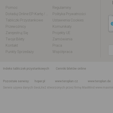
Pomoc
Regulaminy
Doładuj Online EP-Kartę / EM-Kartę
Polityka Prywatności
Tabliczki Przystankowe
Ustawienia Cookies
Przewoźnicy
Komunikaty
Zarejestruj Się
Projekty UE
Twoje Bilety
Zamówienia
Kontakt
Praca
Punkty Sprzedaży
Współpraca
indeks tabliczek przystankowych
Cenniki biletów online
Rozkład jazdy krajowy i międzynarodowy
Rozkład jazdy autobusów
Rozk
Pozostałe serwisy
hoper.pl
www.teroplan.cz
www.teroplan.de
Serwis używa danych GeoLite2 stworzonych przez firmę MaxMind
www.maxmi