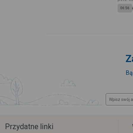
06:56
Z
Bą
Przydatne linki