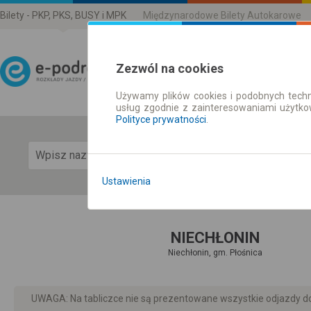
Bilety - PKP, PKS, BUSY i MPK
Międzynarodowe Bilety Autokarowe
Zezwól na cookies
Używamy plików cookies i podobnych techn
Rozkład Jazdy | Bilety
usług zgodnie z zainteresowaniami użytk
Polityce prywatności
.
Pok
Ustawienia
NIECHŁONIN
Niechłonin, gm. Płośnica
UWAGA: Na tabliczce nie są prezentowane wszystkie odjazdy do 