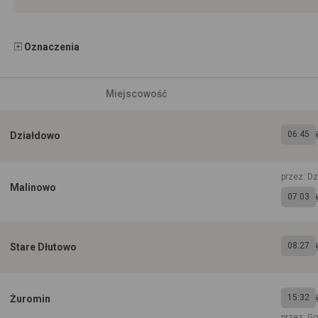
Oznaczenia
Miejscowość
06:45
Działdowo
przez: D
Malinowo
07:03
08:27
Stare Dłutowo
15:32
Żuromin
przez: G