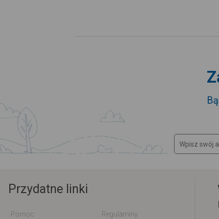
Z
Bą
Przydatne linki
Pomoc
Regulaminy