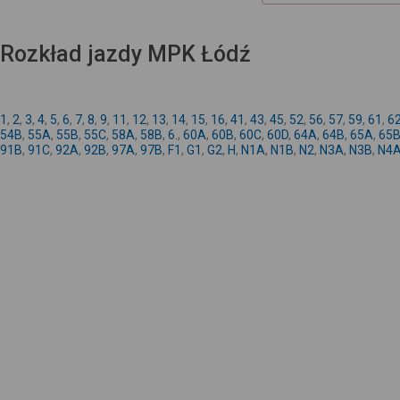
Rozkład jazdy MPK Łódź
1
,
2
,
3
,
4
,
5
,
6
,
7
,
8
,
9
,
11
,
12
,
13
,
14
,
15
,
16
,
41
,
43
,
45
,
52
,
56
,
57
,
59
,
61
,
6
54B
,
55A
,
55B
,
55C
,
58A
,
58B
,
6.
,
60A
,
60B
,
60C
,
60D
,
64A
,
64B
,
65A
,
65
91B
,
91C
,
92A
,
92B
,
97A
,
97B
,
F1
,
G1
,
G2
,
H
,
N1A
,
N1B
,
N2
,
N3A
,
N3B
,
N4