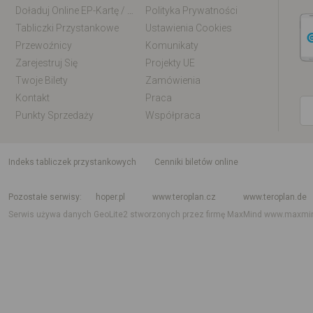
Doładuj Online EP-Kartę / EM-Kartę
Polityka Prywatności
Tabliczki Przystankowe
Ustawienia Cookies
Przewoźnicy
Komunikaty
Zarejestruj Się
Projekty UE
Twoje Bilety
Zamówienia
Kontakt
Praca
Punkty Sprzedaży
Współpraca
indeks tabliczek przystankowych
Cenniki biletów online
Rozkład jazdy krajowy i międzynarodowy
Rozkład jazdy autobusów
Rozk
Pozostałe serwisy
hoper.pl
www.teroplan.cz
www.teroplan.de
Serwis używa danych GeoLite2 stworzonych przez firmę MaxMind
www.maxmi